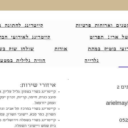
טנים וארוחות פרטיות
קייטרינג לחתונה ב
של ארי: תפריט
קייטרינג לאירועי חבר
ועי בוטיק במתת
אודות
שולחן שוק בש
גלרייה
חוויה גלילית במטעי
איזורי שירות:
ם 2
קייטרינג בשרי בצפון: גליל עליון, ג
סובב כנרת, חיפה, קריות, זכרון יעק
arielma
ועמק יזרעאל.
קייטרינג בשרי במרכז: תל אביב וגוש
השרון, כפר סבא, יישובי השרון, עמ
052
קייטרינג בשרי בשפלה וירושלים: מו
בית שמש ויישובי השפלה.