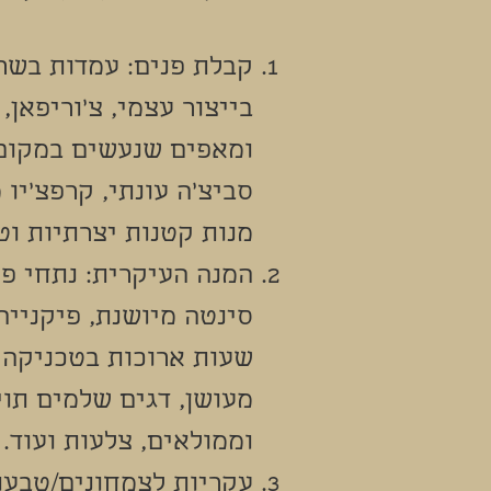
קבלת פנים: עמדות בשרי
בייצור עצמי, צ׳וריפאן,
ומאפים שנעשים במקום,
סביצ׳ה עונתי, קרפצ׳יו 
מנות קטנות יצרתיות וט
המנה העיקרית: נתחי פר
סינטה מיושנת, פיקניי
שעות ארוכות בטכניקה 
מעושן, דגים שלמים תוי
וממולאים, צלעות ועוד.
עקריות לצמחונים/טבעונ