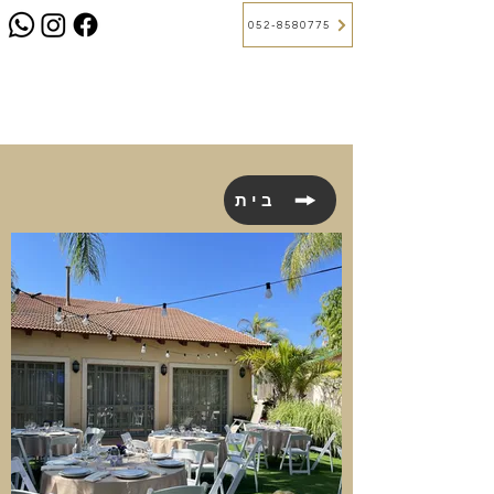
052-8580775
בית