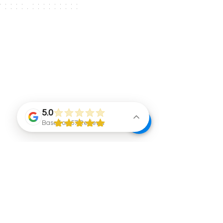
5.0
Based on 57 Reviews
איזורי שירות:
קייטרינג בשרי בצפון: גליל עליון, גליל תחתון וגליל
מתת, הזייתים 2
מערבי, רמת הגולן, סובב כנרת, חיפה, קריות, זכרון
יעקוב, בינימינה, פרדס חנה, חוף הכרמל ועמק
arielmaykab@gmail.com
יזרעאל.
קייטרינג בשרי במרכז: תל אביב וגוש דן, הרצליה,